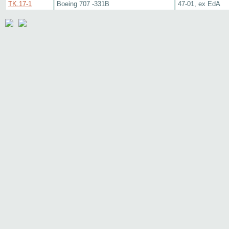
TK.17-1
Boeing 707 -331B
47-01, ex EdA