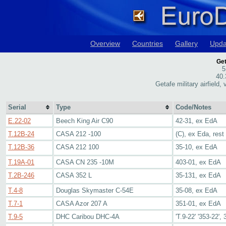
Overview
Countries
Gallery
Upda
Get
5
40.
Getafe military airfield
Serial
Type
Code/Notes
E.22-02
Beech King Air C90
42-31, ex EdA
T.12B-24
CASA 212 -100
(C), ex Eda, rest
T.12B-36
CASA 212 100
35-10, ex EdA
T.19A-01
CASA CN 235 -10M
403-01, ex EdA
T.2B-246
CASA 352 L
35-131, ex EdA
T.4-8
Douglas Skymaster C-54E
35-08, ex EdA
T.7-1
CASA Azor 207 A
351-01, ex EdA
T.9-5
DHC Caribou DHC-4A
'T.9-22' '353-22'