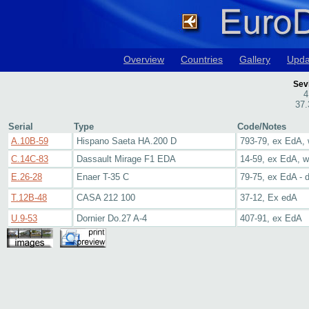
Overview
Countries
Gallery
Upda
Sevi
4
37.
Serial
Type
Code/Notes
A.10B-59
Hispano Saeta HA.200 D
793-79, ex EdA, 
C.14C-83
Dassault Mirage F1 EDA
14-59, ex EdA, w
E.26-28
Enaer T-35 C
79-75, ex EdA - 
T.12B-48
CASA 212 100
37-12, Ex edA
U.9-53
Dornier Do.27 A-4
407-91, ex EdA