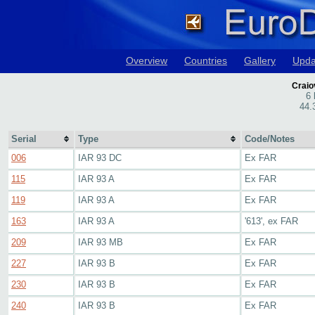
Overview
Countries
Gallery
Upda
Craio
6 
44.
Serial
Type
Code/Notes
006
IAR 93 DC
Ex FAR
115
IAR 93 A
Ex FAR
119
IAR 93 A
Ex FAR
163
IAR 93 A
'613', ex FAR
209
IAR 93 MB
Ex FAR
227
IAR 93 B
Ex FAR
230
IAR 93 B
Ex FAR
240
IAR 93 B
Ex FAR